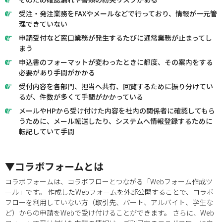
受注・発注業務をFAXやメールなどで行っており、情報が一元管
理できていない
申請受付など窓口業務が発生するたびに通常業務が止まってし
まう
申込書のフォーマットが変わったときに都度、その案内をする
必要があり手間がかかる
受付内容を各部門、担当へ共有、回覧するために振り分けてい
るが、件数が多くて手間がかかっている
メールやHPから受け付けた内容を社内の関係者に確認してもら
うために、メール転送したり、システムへ情報登録するために
転記していて手間
▼コラボフォームとは
コラボフォームは、コラボフローとつながる「Webフォーム作成ツ
ール」です。 作成したWebフォームを外部公開することで、コラボ
フローを利用していない方（取引先、パート、アルバイト、学生な
ど）からの申請をWebで受け付けることができます。 さらに、Web