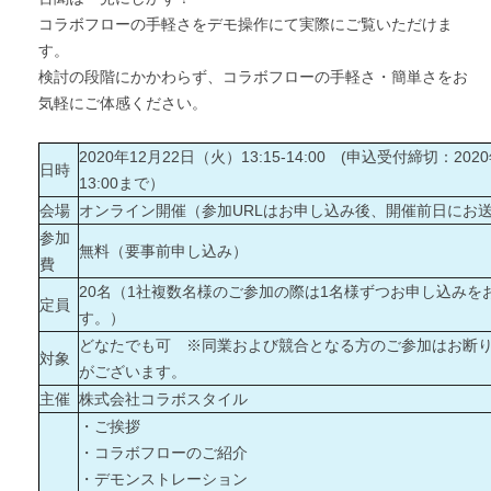
コラボフローの手軽さをデモ操作にて実際にご覧いただけま
す。
検討の段階にかかわらず、コラボフローの手軽さ・簡単さをお
気軽にご体感ください。
2020年12月22日（火）13:15-14:00 (申込受付締切：20
日時
13:00まで）
会場
オンライン開催（参加URLはお申し込み後、開催前日にお
参加
無料（要事前申し込み）
費
20名（1社複数名様のご参加の際は1名様ずつお申し込みを
定員
す。）
どなたでも可 ※同業および競合となる方のご参加はお断
対象
がございます。
主催
株式会社コラボスタイル
・ご挨拶
・コラボフローのご紹介
・デモンストレーション